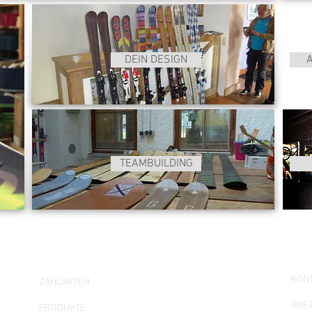
DEIN DESIGN
TEAMBUILDING
Service
So 
KON
ZAHLARTEN
ANF
PRODUKTE