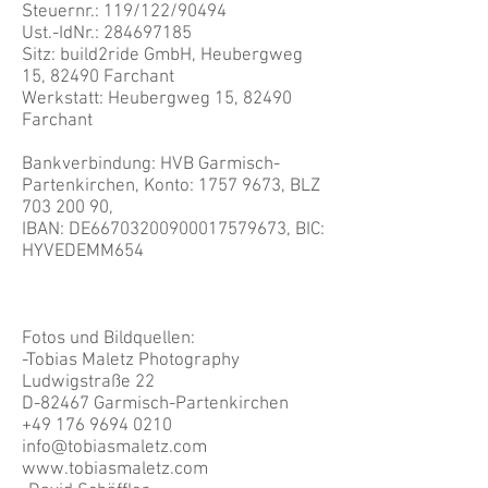
Steuernr.: 119/122/90494
Ust.-IdNr.:
284697185
Sitz: build2ride GmbH, Heubergweg
15, 82490 Farchant
Werkstatt: Heubergweg 15, 82490
Farchant
Bankverbindung: HVB Garmisch-
Partenkirchen, Konto:
1757 9673
, BLZ
703 200 90
,
IBAN: DE66703200900017579673, BIC:
HYVEDEMM654
Fotos und Bildquellen:
-Tobias Maletz Photography
Ludwigstraße 22
D-82467 Garmisch-Partenkirchen
+49 176 9694 0210
info@tobiasmaletz.com
www.tobiasmaletz.com