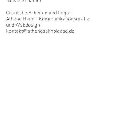
-David Schäffler
Grafische Arbeiten und Logo :
Athene Henn - Kommunikationsgrafik
und Webdesign
kontakt@atheneschnplease.de
Build 2 Ride GmbH
Service