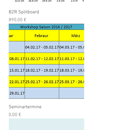
B2R Splitboard
Preis
890,00 €
Seminartermine
Preis
0,00 €