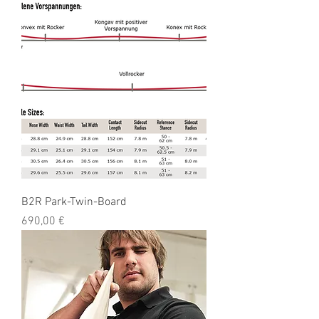
B2R Park-Twin-Board
Preis
690,00 €